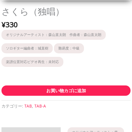
さくら（独唱）
¥
330
オリジナルアーティスト：森山直太朗 作曲者：森山直太朗
ソロギター編曲者：城直樹
難易度：中級
楽譜位置対応ビデオ再生：未対応
さ
く
お買い物カゴに追加
ら
（独
カテゴリー:
TAB
,
TAB-A
唱）
個