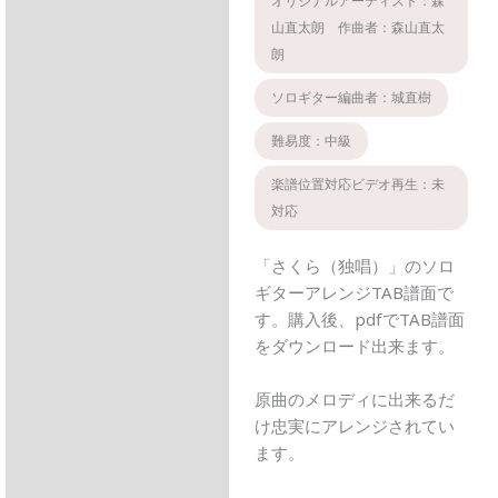
オリジナルアーティスト：森
説明
山直太朗 作曲者：森山直太
レビュー (0)
朗
ソロギター編曲者：城直樹
難易度：中級
楽譜位置対応ビデオ再生：未
対応
「さくら（独唱）」のソロ
ギターアレンジTAB譜面で
す。購入後、pdfでTAB譜面
をダウンロード出来ます。
原曲のメロディに出来るだ
け忠実にアレンジされてい
ます。