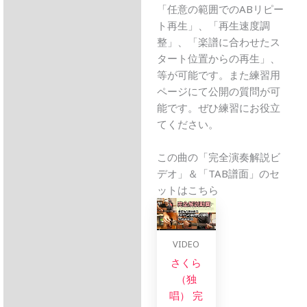
「任意の範囲でのABリピー
ト再生」、「再生速度調
整」、「楽譜に合わせたス
タート位置からの再生」、
等が可能です。また練習用
ページにて公開の質問が可
能です。ぜひ練習にお役立
てください。
この曲の「完全演奏解説ビ
デオ」＆「TAB譜面」のセ
ットはこちら
VIDEO
さくら
（独
唱） 完