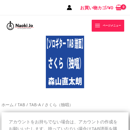
内
お買い物カゴ/
¥
0
容
を
ス
ページメニュー
キ
ッ
プ
ホーム
/
TAB
/
TAB-A
/ さくら（独唱）
アカウントをお持ちでない場合は、アカウントの作成を
お願いいたします。持っていなない場合はTAB譜面を購