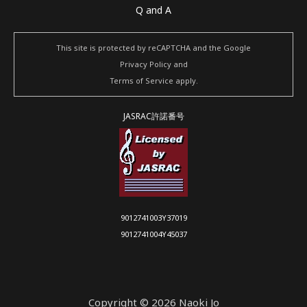
Q and A
This site is protected by reCAPTCHA and the Google
Privacy Policy
and
Terms of Service
apply.
JASRAC許諾番号
9012741003Y37019
9012741004Y45037
Copyright © 2026 Naoki Jo