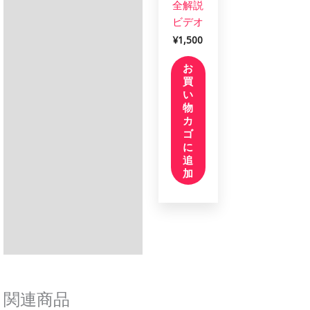
全解説
ビデオ
¥
1,500
お
買
い
物
カ
ゴ
に
追
加
関連商品