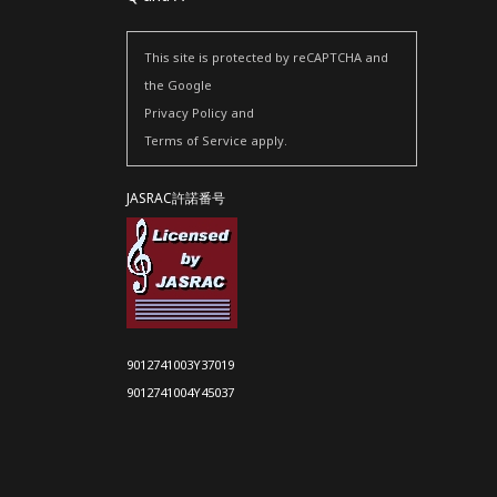
This site is protected by reCAPTCHA and
the Google
Privacy Policy
and
Terms of Service
apply.
JASRAC許諾番号
9012741003Y37019
9012741004Y45037