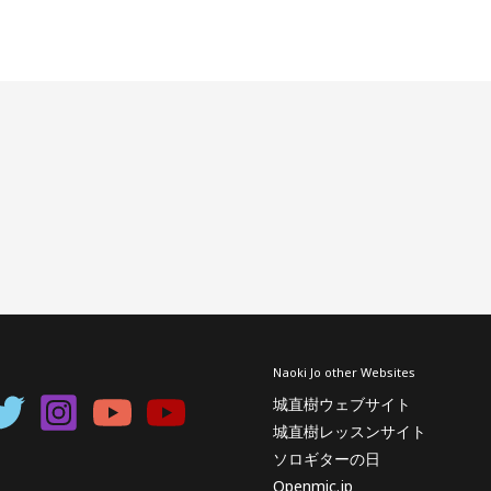
Naoki Jo other Websites
城直樹ウェブサイト
城直樹レッスンサイト
ソロギターの日
Openmic.jp