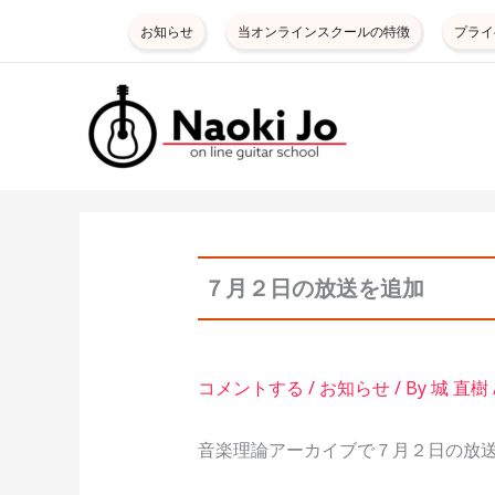
内
お知らせ
当オンラインスクールの特徴
プライ
容
を
ス
キ
ッ
プ
７月２日の放送を追加
コメントする
/
お知らせ
/ By
城 直樹
音楽理論アーカイブで７月２日の放