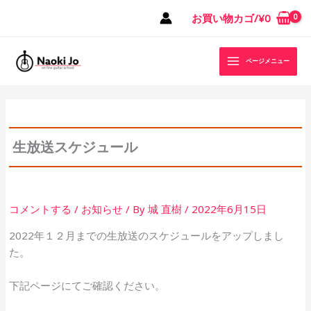
内
お買い物カゴ/
¥
0
容
を
ス
ページメニュー
キ
ッ
プ
生放送スケジュール
コメントする
/
お知らせ
/ By
城 直樹
/
2022年6月15日
2022年１２月までの生放送のスケジュールをアップしまし
た。
下記ページにてご確認ください。