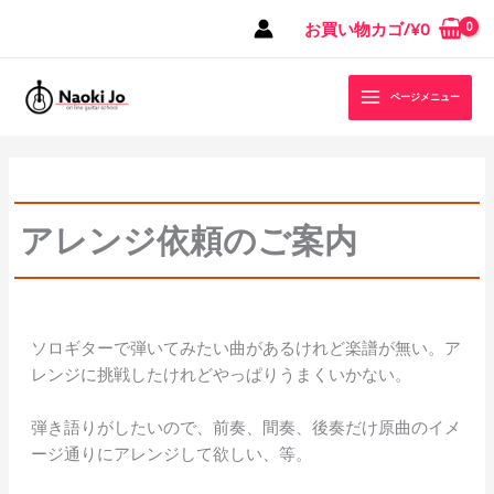
内
お買い物カゴ/
¥
0
容
を
ス
ページメニュー
キ
ッ
プ
アレンジ依頼のご案内
ソロギターで弾いてみたい曲があるけれど楽譜が無い。ア
レンジに挑戦したけれどやっぱりうまくいかない。
弾き語りがしたいので、前奏、間奏、後奏だけ原曲のイメ
ージ通りにアレンジして欲しい、等。